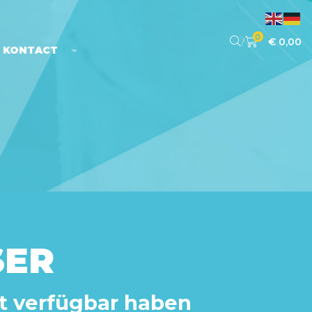
0
/
€
0,00
KONTACT
⌁
SER
rt verfügbar haben