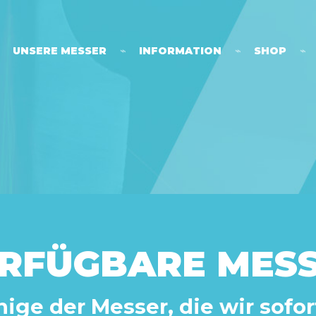
UNSERE MESSER
⌁
INFORMATION
⌁
SHOP
⌁
RFÜGBARE MES
nige der Messer, die wir sofo