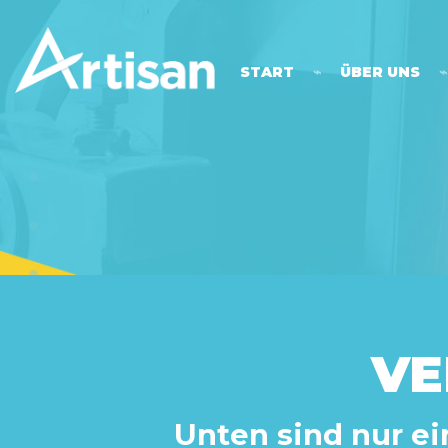
START
⌁
ÜBER UNS
⌁
VE
Unten sind nur ei