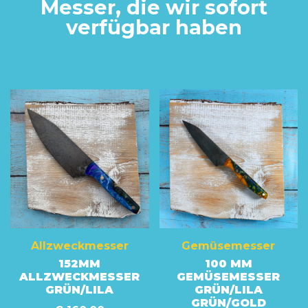
Messer, die wir sofort
verfügbar haben
Allzweckmesser
Gemüsemesser
152MM
100 MM
ALLZWECKMESSER
GEMÜSEMESSER
GRÜN/LILA
GRÜN/LILA
GRÜN/GOLD