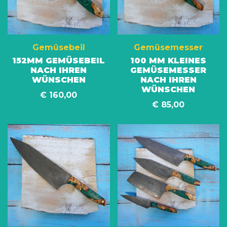
Gemüsebeil
Gemüsemesser
152MM GEMÜSEBEIL
100 MM KLEINES
NACH IHREN
GEMÜSEMESSER
WÜNSCHEN
NACH IHREN
WÜNSCHEN
€
160,00
€
85,00