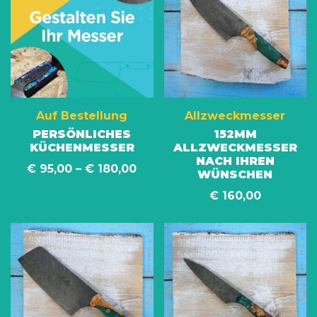
Auf Bestellung
Allzweckmesser
PERSÖNLICHES
152MM
KÜCHENMESSER
ALLZWECKMESSER
NACH IHREN
€
95,00
–
€
180,00
WÜNSCHEN
€
160,00