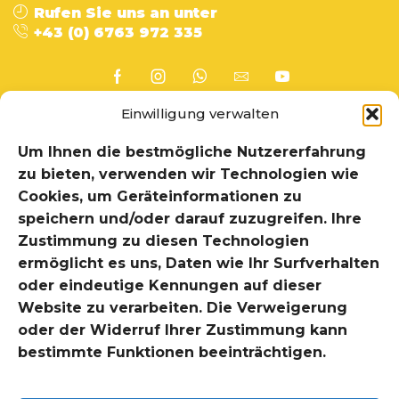
Rufen Sie uns an unter
+43 (0) 6763 972 335
Einwilligung verwalten
Um Ihnen die bestmögliche Nutzererfahrung
Home
Information
zu bieten, verwenden wir Technologien wie
Über uns
Shop
Cookies, um Geräteinformationen zu
Unser Messer
Chefmesser
speichern und/oder darauf zuzugreifen. Ihre
Zustimmung zu diesen Technologien
Contact Us
Gemüsebeil
ermöglicht es uns, Daten wie Ihr Surfverhalten
Impressum
Allzweckmesser
oder eindeutige Kennungen auf dieser
Disclaimer Datenschutz
Gemusemesser
Website zu verarbeiten. Die Verweigerung
Barrierefreiheit
oder der Widerruf Ihrer Zustimmung kann
bestimmte Funktionen beeinträchtigen.